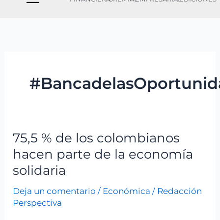
#BancadelasOportunid
75,5 % de los colombianos
75,5
%
hacen parte de la economía
de
solidaria
los
Deja un comentario
/
Económica
/
Redacción
colombianos
Perspectiva
hacen
parte