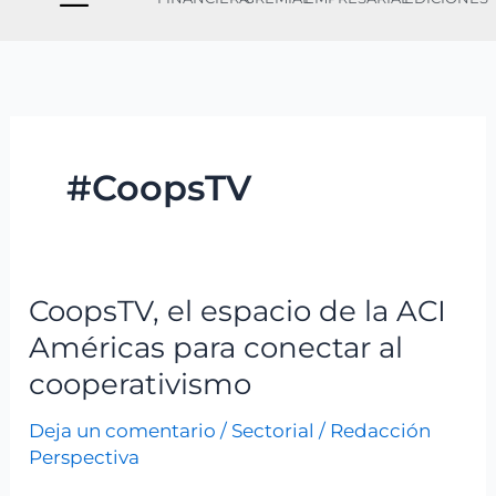
#CoopsTV
CoopsTV, el espacio de la ACI
CoopsTV,
el
Américas para conectar al
espacio
cooperativismo
de
Deja un comentario
/
Sectorial
/
Redacción
la
Perspectiva
ACI
Américas