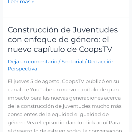
Leer más »
Construcción de Juventudes
Construcción
de
con enfoque de género: el
Juventudes
nuevo capítulo de CoopsTV
con
Deja un comentario
/
Sectorial
/
Redacción
enfoque
Perspectiva
de
género:
El jueves 5 de agosto, CoopsTV publicó en su
el
canal de YouTube un nuevo capítulo de gran
nuevo
impacto para las nuevas generaciones acerca
capítulo
de la construcción de juventudes mucho más
de
conscientes de la equidad e igualdad de
CoopsTV
género Vea el episodio dando click aquí Para
el desarrollo de este episodio, la conversación