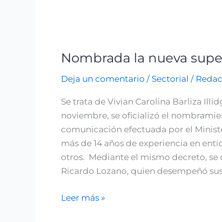
Nombrada la nueva super
Nombrada
la
Deja un comentario
/
Sectorial
/
Redac
nueva
superintendente
Se trata de Vivian Carolina Barliza Il
de
noviembre, se oficializó el nombramie
la
comunicación efectuada por el Ministe
Economía
más de 14 años de experiencia en ent
Solidaria
otros. Mediante el mismo decreto, se 
Ricardo Lozano, quien desempeñó sus 
Leer más »