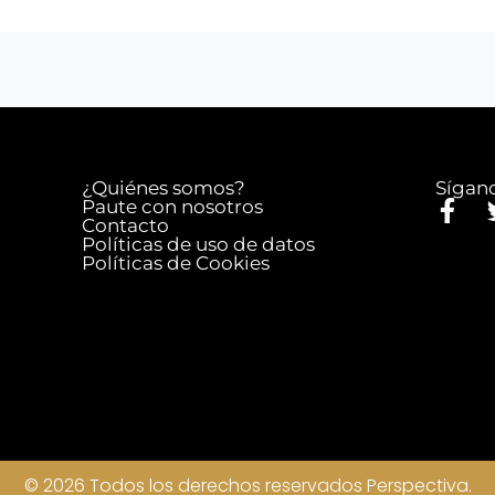
¿Quiénes somos?
Sígan
F
Paute con nosotros
Contacto
a
Políticas de uso de datos
c
Políticas de Cookies
e
b
o
o
k
-
f
© 2026 Todos los derechos reservados Perspectiva.