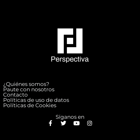
¿Quiénes somos?
Paute con nosotros
Contacto
Políticas de uso de datos
Políticas de Cookies
Síganos en
F
T
Y
I
a
w
o
n
c
i
u
s
e
t
t
t