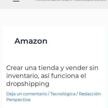
Amazon
Crear una tienda y vender sin
Crear
una
inventario, así funciona el
tienda
dropshipping
y
Deja un comentario
/
Tecnológica
/
Redacción
vender
Perspectiva
sin
inventario,