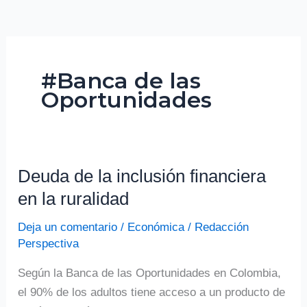
#Banca de las
Oportunidades
Deuda de la inclusión financiera
Deuda
de
en la ruralidad
la
Deja un comentario
/
Económica
/
Redacción
inclusión
Perspectiva
financiera
en
Según la Banca de las Oportunidades en Colombia,
la
el 90% de los adultos tiene acceso a un producto de