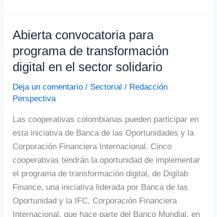
Abierta convocatoria para
Abierta
convocatoria
programa de transformación
para
digital en el sector solidario
programa
Deja un comentario
/
Sectorial
/
Redacción
de
Perspectiva
transformación
digital
Las cooperativas colombianas pueden participar en
en
esta iniciativa de Banca de las Oportunidades y la
el
Corporación Financiera Internacional. Cinco
sector
cooperativas tendrán la oportunidad de implementar
solidario
el programa de transformación digital, de Digilab
Finance, una iniciativa liderada por Banca de las
Oportunidad y la IFC, Corporación Financiera
Internacional, que hace parte del Banco Mundial, en