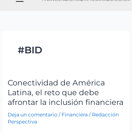
#BID
Conectividad de América
Conectividad
de
Latina, el reto que debe
América
afrontar la inclusión financiera
Latina,
Deja un comentario
/
Financiera
/
Redacción
el
Perspectiva
reto
que