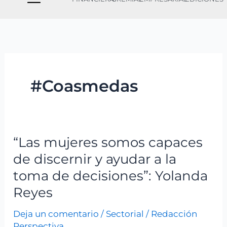
#Coasmedas
“Las mujeres somos capaces
“Las
mujeres
de discernir y ayudar a la
somos
toma de decisiones”: Yolanda
capaces
Reyes
de
discernir
Deja un comentario
/
Sectorial
/
Redacción
y
Perspectiva