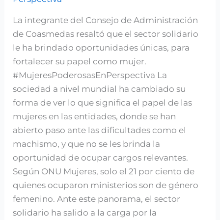
ayudar
La integrante del Consejo de Administración
a
de Coasmedas resaltó que el sector solidario
la
le ha brindado oportunidades únicas, para
toma
fortalecer su papel como mujer.
de
#MujeresPoderosasEnPerspectiva La
decisiones”:
sociedad a nivel mundial ha cambiado su
Yolanda
forma de ver lo que significa el papel de las
Reyes
mujeres en las entidades, donde se han
abierto paso ante las dificultades como el
machismo, y que no se les brinda la
oportunidad de ocupar cargos relevantes.
Según ONU Mujeres, solo el 21 por ciento de
quienes ocuparon ministerios son de género
femenino. Ante este panorama, el sector
solidario ha salido a la carga por la