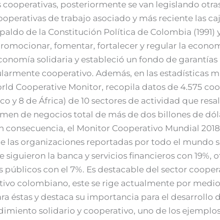
s cooperativas, posteriormente se van legislando otra
operativas de trabajo asociado y más reciente las c
spaldo de la Constitución Política de Colombia (1991) y,
romocionar, fomentar, fortalecer y regular la econom
nomía solidaria y estableció un fondo de garantías p
cularmente cooperativo. Además, en las estadísticas m
d Cooperative Monitor, recopila datos de 4.575 coop
fico y 8 de África) de 10 sectores de actividad que res
men de negocios total de más de dos billones de dóla
En consecuencia, el Monitor Cooperativo Mundial 2018
de las organizaciones reportadas por todo el mundo s
Le siguieron la banca y servicios financieros con 19%,
ios públicos con el 7%. Es destacable del sector coope
ivo colombiano, este se rige actualmente por medio 
a éstas y destaca su importancia para el desarrollo 
miento solidario y cooperativo, uno de los ejemplos