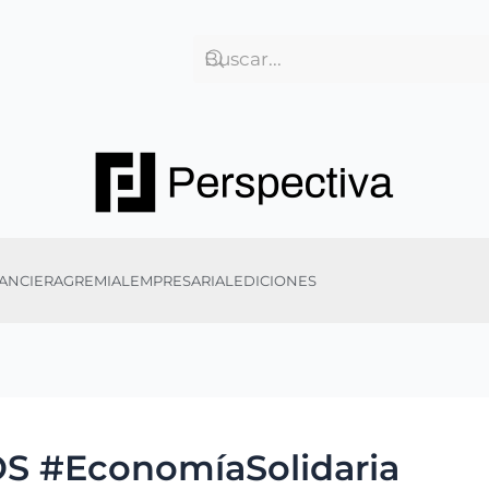
ANCIERA
GREMIAL
EMPRESARIAL
EDICIONES
S #EconomíaSolidaria