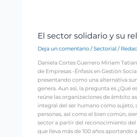
El sector solidario y su
El
sector
Deja un comentario
/
Sectorial
/
Redac
solidario
y
Daniela Cortes Guerrero Miriam Tatia
su
de Empresas -Énfasis en Gestión Social 
relevancia
presentando como una alternativa su
sobre
genera. Aun así, la pregunta es ¿Qué es
la
reúne las organizaciones de ámbito aso
economía
integral del ser humano como sujeto, a
colombiana
personas, así como el bien común, sien
sector a partir del reconocimiento de
que lleva más de 100 años aportando a