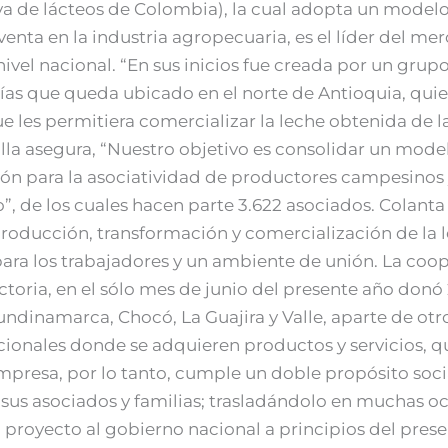
va de lácteos de Colombia), la cual adopta un model
enta en la industria agropecuaria, es el líder del mer
nivel nacional. “En sus inicios fue creada por un gru
ías que queda ubicado en el norte de Antioquia, qui
e les permitiera comercializar la leche obtenida de 
lla asegura, “Nuestro objetivo es consolidar un model
ón para la asociatividad de productores campesinos y
, de los cuales hacen parte 3.622 asociados. Colanta
 producción, transformación y comercialización de la
 para los trabajadores y un ambiente de unión. La co
yectoria, en el sólo mes de junio del presente año donó
Cundinamarca, Chocó, La Guajira y Valle, aparte de o
icionales donde se adquieren productos y servicios, q
empresa, por lo tanto, cumple un doble propósito soc
e sus asociados y familias; trasladándolo en muchas o
proyecto al gobierno nacional a principios del prese