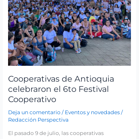
Cooperativo
Cooperativas de Antioquia
celebraron el 6to Festival
Cooperativo
Deja un comentario
/
Eventos y novedades
/
Redacción Perspectiva
El pasado 9 de julio, las cooperativas