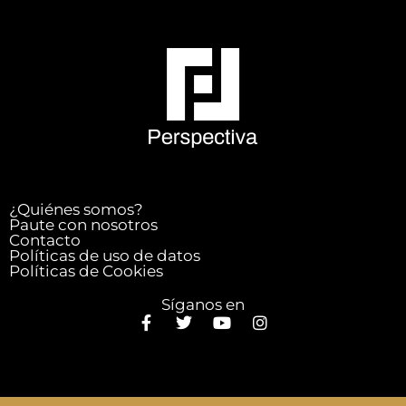
¿Quiénes somos?
Paute con nosotros
Contacto
Políticas de uso de datos
Políticas de Cookies
Síganos en
F
T
Y
I
a
w
o
n
c
i
u
s
e
t
t
t
b
t
u
a
o
e
b
g