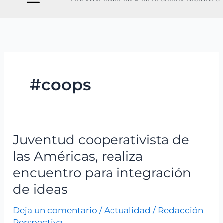
#coops
Juventud cooperativista de
Juventud
cooperativista
las Américas, realiza
de
encuentro para integración
las
de ideas
Américas,
realiza
Deja un comentario
/
Actualidad
/
Redacción
encuentro
Perspectiva