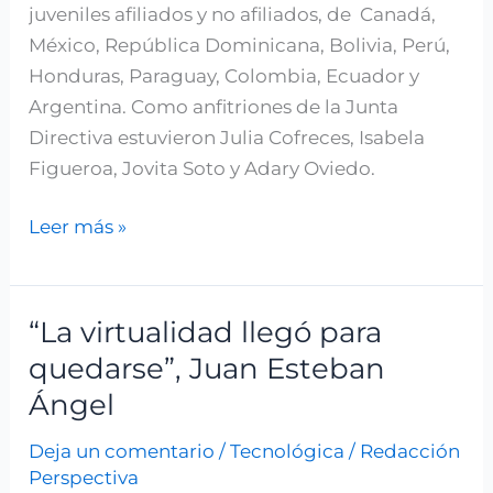
juveniles afiliados y no afiliados, de Canadá,
México, República Dominicana, Bolivia, Perú,
Honduras, Paraguay, Colombia, Ecuador y
Argentina. Como anfitriones de la Junta
Directiva estuvieron Julia Cofreces, Isabela
Figueroa, Jovita Soto y Adary Oviedo.
Leer más »
“La virtualidad llegó para
“La
virtualidad
quedarse”, Juan Esteban
llegó
Ángel
para
Deja un comentario
/
Tecnológica
/
Redacción
quedarse”,
Perspectiva
Juan