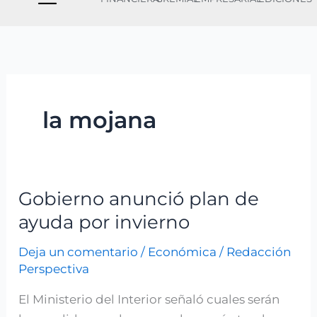
la mojana
Gobierno anunció plan de
Gobierno
anunció
ayuda por invierno
plan
Deja un comentario
/
Económica
/
Redacción
de
Perspectiva
ayuda
por
El Ministerio del Interior señaló cuales serán
invierno