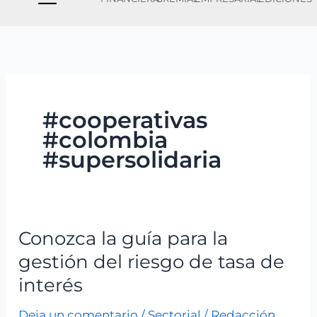
#cooperativas
#colombia
#supersolidaria
Conozca la guía para la
Conozca
la
gestión del riesgo de tasa de
guía
interés
para
Deja un comentario
/
Sectorial
/
Redacción
la