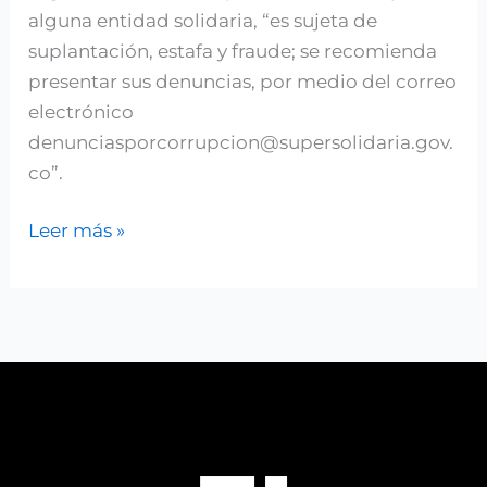
alguna entidad solidaria, “es sujeta de
suplantación, estafa y fraude; se recomienda
presentar sus denuncias, por medio del correo
electrónico
denunciasporcorrupcion@supersolidaria.gov.
co”.
Leer más »