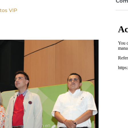
Com
tos VIP