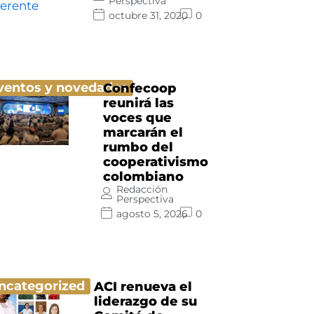
Perspectiva
octubre 31, 2020
0
ventos y novedades
Confecoop
reunirá las
voces que
marcarán el
rumbo del
cooperativismo
colombiano
Redacción
Perspectiva
agosto 5, 2026
0
ncategorized
ACI renueva el
liderazgo de su