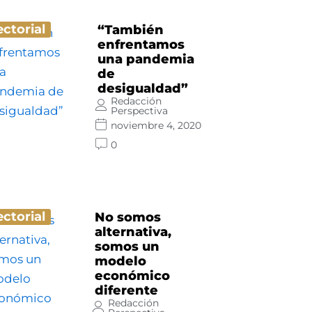
ectorial
“También
enfrentamos
una pandemia
de
desigualdad”
Redacción
Perspectiva
noviembre 4, 2020
0
ectorial
No somos
alternativa,
somos un
modelo
económico
diferente
Redacción