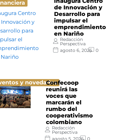
inaugura Centro
inanciera
de Innovación y
Desarrollo para
impulsar el
emprendimiento
en Nariño
Redacción
Perspectiva
agosto 6, 2026
0
ventos y novedades
Confecoop
reunirá las
voces que
marcarán el
rumbo del
cooperativismo
colombiano
Redacción
Perspectiva
agosto 5, 2026
0