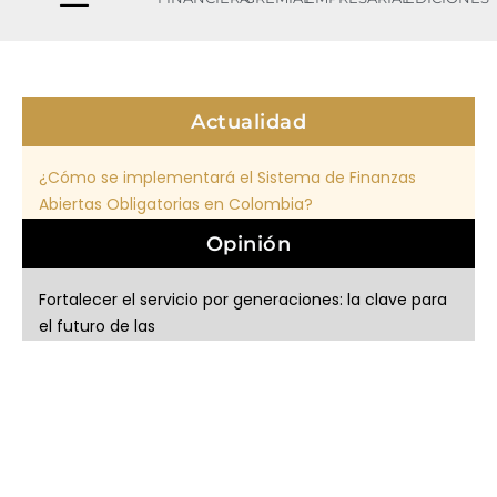
Actualidad
¿Cómo se implementará el Sistema de Finanzas
Abiertas Obligatorias en Colombia?
¿Sabía que 17 de cada 100 pesos que deben los
Opinión
hogares colombianos
Alza de tasas de interés pone presión sobre el crédito
Fortalecer el servicio por generaciones: la clave para
cooperativo
el futuro de las
Banco Contactar inaugura Centro de Innovación y
Gestión de las organizaciones en tiempos
Desarrollo para impulsar el emprendimiento
emergentes
SoundBox: la nueva apuesta de Redeban para facilitar
Corrector de Textos: conoce su importancia y sus
los pagos electrónicos
funciones principales.
Sector solidario, en la mira: ¿Frente al pelotón de
fusilamiento?