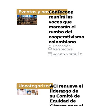
Eventos y novedades
Confecoop
reunirá las
voces que
marcarán el
rumbo del
cooperativismo
colombiano
Redacción
Perspectiva
agosto 5, 2026
0
Uncategorized
ACI renueva el
liderazgo de
su Comité de
Equidad de
Género para el