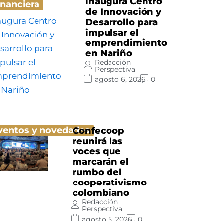
inaugura Centro
inanciera
de Innovación y
Desarrollo para
impulsar el
emprendimiento
en Nariño
Redacción
Perspectiva
agosto 6, 2026
0
ventos y novedades
Confecoop
reunirá las
voces que
marcarán el
rumbo del
cooperativismo
colombiano
Redacción
Perspectiva
agosto 5, 2026
0