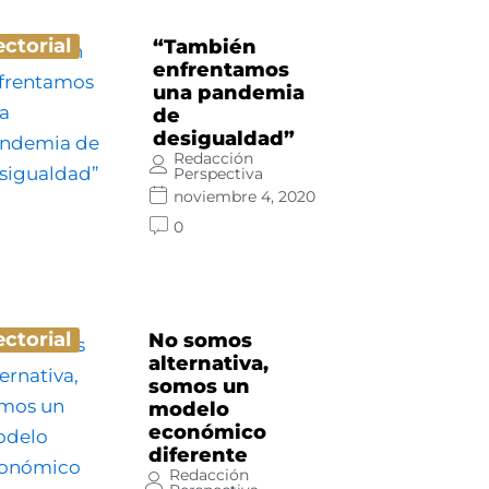
ectorial
“También
enfrentamos
una pandemia
de
desigualdad”
Redacción
Perspectiva
noviembre 4, 2020
0
ectorial
No somos
alternativa,
somos un
modelo
económico
diferente
Redacción