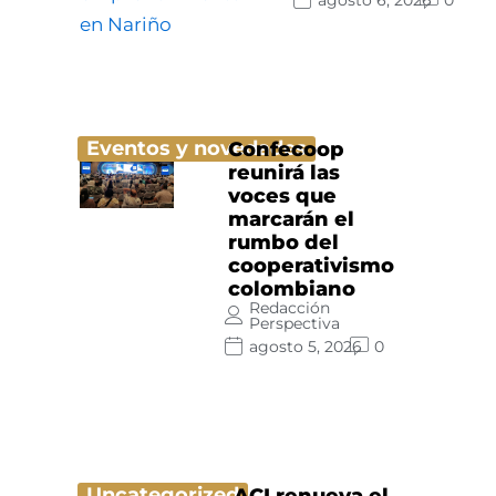
agosto 6, 2026
0
Eventos y novedades
Confecoop
reunirá las
voces que
marcarán el
rumbo del
cooperativismo
colombiano
Redacción
Perspectiva
agosto 5, 2026
0
Uncategorized
ACI renueva el