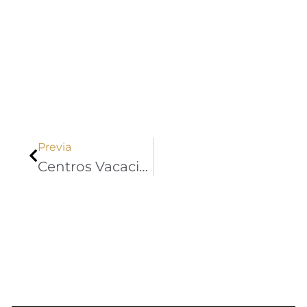
Ant
Previa
Centros Vacacionales Canapro, Una Apuesta De Sostenibilidad Para El Sector Hotelero En Colombia