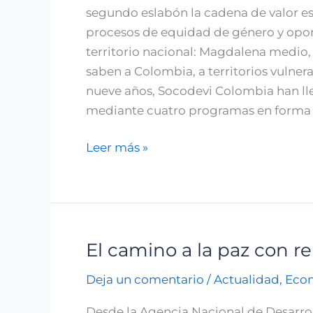
segundo eslabón la cadena de valor est
procesos de equidad de género y oport
territorio nacional: Magdalena medio,
saben a Colombia, a territorios vulnera
nueve años, Socodevi Colombia han ll
mediante cuatro programas en forma 
Leer más »
El camino a la paz con r
El
camino
Deja un comentario
/
Actualidad
,
Eco
a
la
Desde la Agencia Nacional de Desarrol