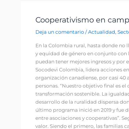
Cooperativismo en cam
Cooperativismo
en
Deja un comentario
/
Actualidad
,
Sect
campo
En la Colombia rural, hasta donde no l
y equidad de género en conjunto con l
puedan tener mejores ingresos y por en
Socodevi Colombia, lidera acciones en 
organización canadiense, por casi 40
personas. “Nuestro objetivo final es e
transformación sostenible. La iguald
desarrollo de la ruralidad dispersa don
último programa inició en 2019 y f
entre asociaciones y cooperativas”. Se
valor. Siendo el primero, las familia