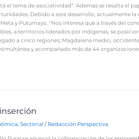
á el tema de asociatividad”. Además se resalta el pa
unidades. Debido a este desarrollo, actualmente la e
 Meta y Putumayo. “Nos interesa que a través del con
bles, a territorios liderados por indígenas, se posici
egado a cinco regiones; Magdalena medio, occidente
simultánea y acompañado más de 44 organizaciones
einserción
nómica
,
Sectorial
/
Redacción Perspectiva
lo Rural se anunció la cofinanciación de los emprend