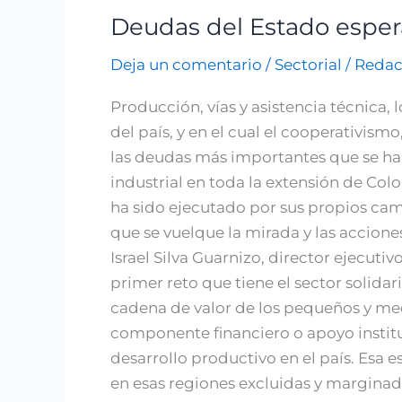
Deudas del Estado espera
Deudas
del
Deja un comentario
/
Sectorial
/
Redac
Estado
esperan
Producción, vías y asistencia técnica, 
ser
del país, y en el cual el cooperativis
resueltas
las deudas más importantes que se han 
con
industrial en toda la extensión de Col
el
ha sido ejecutado por sus propios cam
gremio
que se vuelque la mirada y las accione
solidario
Israel Silva Guarnizo, director ejecuti
primer reto que tiene el sector solidar
cadena de valor de los pequeños y medi
componente financiero o apoyo institu
desarrollo productivo en el país. Esa
en esas regiones excluidas y marginad