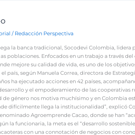
po
orial
/
Redacción Perspectiva
lega la banca tradicional, Socodevi Colombia, lidera
as poblaciones. Enfocados en un trabajo a través del
de mejore su calidad de vida, es uno de los objetivos
el país, según Manuela Correa, directora de Estrategi
 años ha ejecutado acciones en 42 países, acompañan
l desarrollo y el empoderamiento de las cooperativas 
ad de género nos motiva muchísimo y en Colombia es
de difícilmente llega la institucionalidad”, explicó Co
ue denominado Agroemprende Cacao, donde se han “a
gún la funcionaria, la meta es el “desarrollo sostenib
s cacaoteras con una connotación de negocios con con