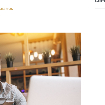
Com
bianos