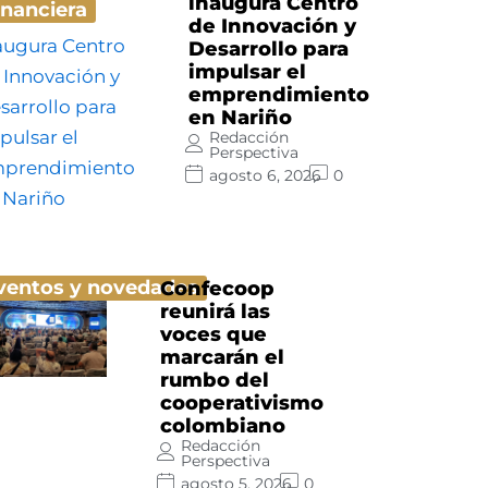
inaugura Centro
inanciera
de Innovación y
Desarrollo para
impulsar el
emprendimiento
en Nariño
Redacción
Perspectiva
agosto 6, 2026
0
ventos y novedades
Confecoop
reunirá las
voces que
marcarán el
rumbo del
cooperativismo
colombiano
Redacción
Perspectiva
agosto 5, 2026
0