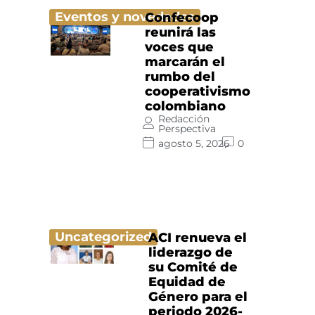
Eventos y novedades
Confecoop
reunirá las
voces que
marcarán el
rumbo del
cooperativismo
colombiano
Redacción
Perspectiva
agosto 5, 2026
0
Uncategorized
ACI renueva el
liderazgo de
su Comité de
Equidad de
Género para el
periodo 2026-