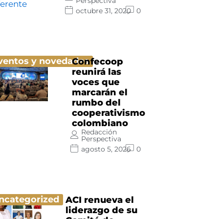
Perspectiva
octubre 31, 2020
0
ventos y novedades
Confecoop
reunirá las
voces que
marcarán el
rumbo del
cooperativismo
colombiano
Redacción
Perspectiva
agosto 5, 2026
0
ncategorized
ACI renueva el
liderazgo de su