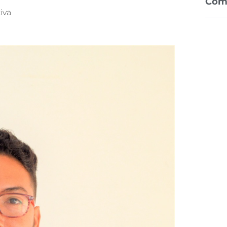
Com
iva