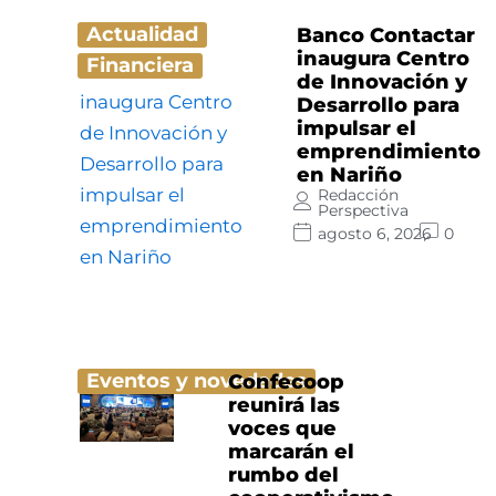
Actualidad
Banco Contactar
inaugura Centro
Financiera
de Innovación y
Desarrollo para
impulsar el
emprendimiento
en Nariño
Redacción
Perspectiva
agosto 6, 2026
0
Eventos y novedades
Confecoop
reunirá las
voces que
marcarán el
rumbo del