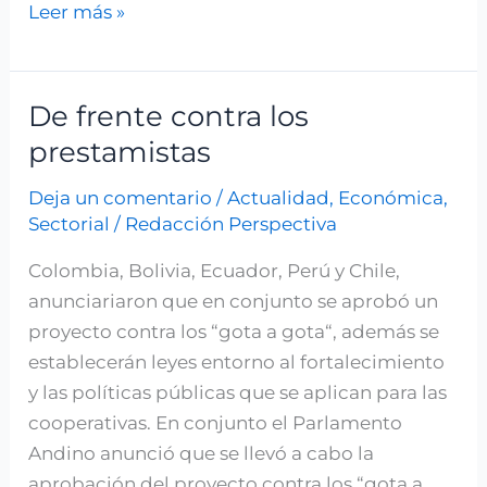
Leer más »
De frente contra los
De
frente
prestamistas
contra
Deja un comentario
/
Actualidad
,
Económica
,
los
Sectorial
/
Redacción Perspectiva
prestamistas
Colombia, Bolivia, Ecuador, Perú y Chile,
anunciariaron que en conjunto se aprobó un
proyecto contra los “gota a gota“, además se
establecerán leyes entorno al fortalecimiento
y las políticas públicas que se aplican para las
cooperativas. En conjunto el Parlamento
Andino anunció que se llevó a cabo la
aprobación del proyecto contra los “gota a