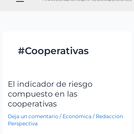
#Cooperativas
El indicador de riesgo
El
indicador
compuesto en las
de
cooperativas
riesgo
Deja un comentario
/
Económica
/
Redacción
compuesto
Perspectiva
en
las