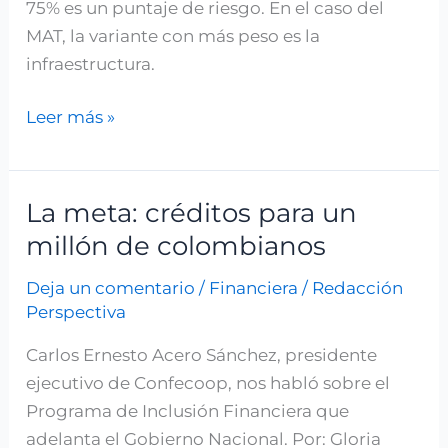
75% es un puntaje de riesgo. En el caso del
MAT, la variante con más peso es la
infraestructura.
Leer más »
La meta: créditos para un
La
meta:
millón de colombianos
créditos
Deja un comentario
/
Financiera
/
Redacción
para
Perspectiva
un
millón
Carlos Ernesto Acero Sánchez, presidente
de
ejecutivo de Confecoop, nos habló sobre el
colombianos
Programa de Inclusión Financiera que
adelanta el Gobierno Nacional. Por: Gloria