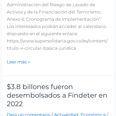
Administración del Riesgo de Lavado de
Activos y de la Financiación del Terrorismo,
Anexo 6: Cronograma de Implementación”
Los interesados podrán acceder al calendario
dispuesto en el siguiente enlace:
https://www.supersolidaria.gov.co/es/content/
titulo-v-circular-basica-juridica
Leer más »
$3.8 billones fueron
$3.8
billones
desembolsados a Findeter en
fueron
2022
desembolsados
Deja un comentario
/
Actualidad
,
Económica
/
a