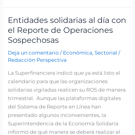
Entidades solidarias al día con
Entidades
solidarias
el Reporte de Operaciones
al
Sospechosas
día
Deja un comentario
/
Económica
,
Sectorial
/
con
Redacción Perspectiva
el
Reporte
La Superfinanciera indicó que ya está listo el
de
calendario para que las organizaciones
Operaciones
solidarias vigiladas realicen su ROS de manera
Sospechosas
trimestral. Aunque las plataformas digitales
del Sistema de Reporte en Línea han
presentado algunos inconvenientes, la
Superintendencia de la Economía Solidaria
informó de qué manera se deberá realizar el