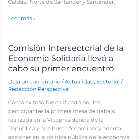
Caldas, Norte de Santander y Santander.
Leer más »
Comisión Intersectorial de la
Comisión
Intersectorial
Economía Solidaria llevó a
de
cabo su primer encuentro
la
Deja un comentario
/
Actualidad
,
Sectorial
/
Economía
Redacción Perspectiva
Solidaria
llevó
Como exitoso fue calificado por los
a
participantes la primera mesa de trabajo
cabo
realizada en la Vicepresidencia de la
su
República y que busca “coordinar y orientar
primer
acciones en la política pública de la economía