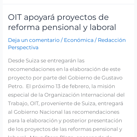
OIT apoyará proyectos de
OIT
apoyará
reforma pensional y laboral
proyectos
Deja un comentario
/
Económica
/
Redacción
de
Perspectiva
reforma
pensional
Desde Suiza se entregarán las
y
recomendaciones en la elaboración de este
laboral
proyecto por parte del Gobierno de Gustavo
Petro. El próximo 13 de febrero, la misión
especial de la Organización Internacional del
Trabajo, OIT, proveniente de Suiza, entregará
al Gobierno Nacional las recomendaciones
para la elaboración y posterior presentación
de los proyectos de las reformas pensional y