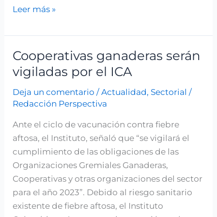
Leer más »
Cooperativas ganaderas serán
Cooperativas
ganaderas
vigiladas por el ICA
serán
Deja un comentario
/
Actualidad
,
Sectorial
/
vigiladas
Redacción Perspectiva
por
el
Ante el ciclo de vacunación contra fiebre
ICA
aftosa, el Instituto, señaló que “se vigilará el
cumplimiento de las obligaciones de las
Organizaciones Gremiales Ganaderas,
Cooperativas y otras organizaciones del sector
para el año 2023”. Debido al riesgo sanitario
existente de fiebre aftosa, el Instituto