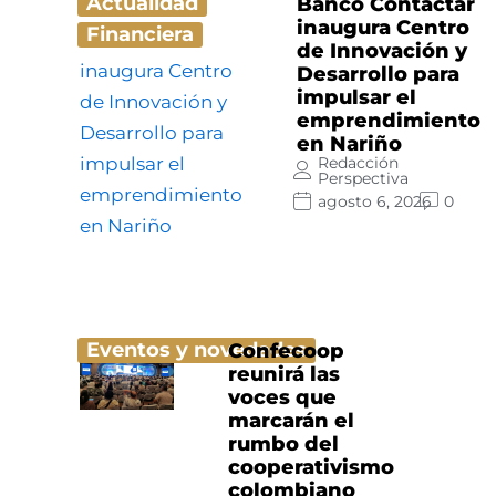
Actualidad
Banco Contactar
inaugura Centro
Financiera
de Innovación y
Desarrollo para
impulsar el
emprendimiento
en Nariño
Redacción
Perspectiva
agosto 6, 2026
0
Eventos y novedades
Confecoop
reunirá las
voces que
marcarán el
rumbo del
cooperativismo
colombiano