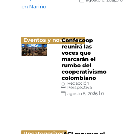
agosto 6, 2026
0
Eventos y novedades
Confecoop
reunirá las
voces que
marcarán el
rumbo del
cooperativismo
colombiano
Redacción
Perspectiva
agosto 5, 2026
0
Uncategorized
ACI renueva el