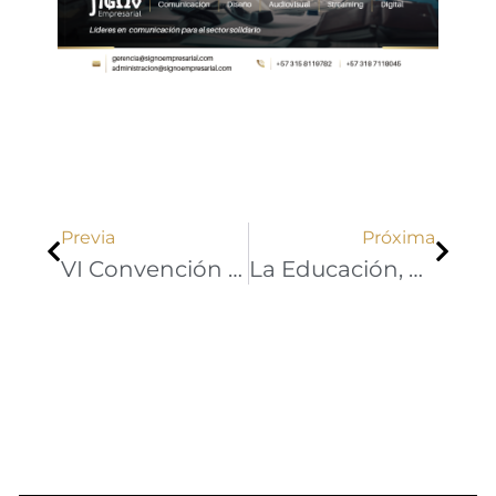
Ant
Sigu
Previa
Próxima
VI Convención Financiera Cooperativa
La Educación, Uno De Los Principales Pilares Del Sector Cooperativo