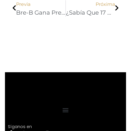
Previa
Próxima
Bre-B Gana Premio Internacional De Central Banking 2026
¿Sabía Que 17 De Cada 100 Pesos Que Deben Los Hogares Colombianos Corresponden A Créditos Fuera De La Banca Tradicional?
Síganos en