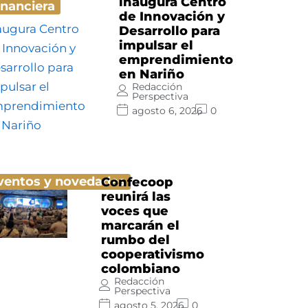
inaugura Centro
inanciera
de Innovación y
Desarrollo para
impulsar el
emprendimiento
en Nariño
Redacción
Perspectiva
agosto 6, 2026
0
ventos y novedades
Confecoop
reunirá las
voces que
marcarán el
rumbo del
cooperativismo
colombiano
Redacción
Perspectiva
agosto 5, 2026
0