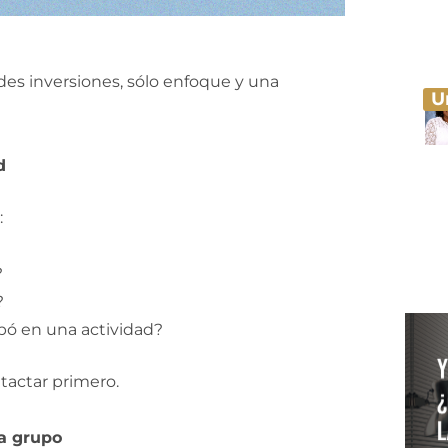
es inversiones, sólo enfoque y una
U
d
:
?
?
ipó en una actividad?
ntactar primero.
da grupo