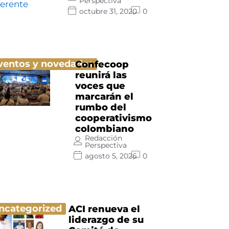
Perspectiva
octubre 31, 2020
0
ventos y novedades
Confecoop
reunirá las
voces que
marcarán el
rumbo del
cooperativismo
colombiano
Redacción
Perspectiva
agosto 5, 2026
0
ncategorized
ACI renueva el
liderazgo de su