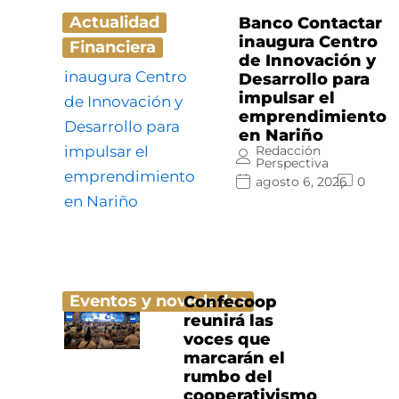
Actualidad
Banco Contactar
inaugura Centro
Financiera
de Innovación y
Desarrollo para
impulsar el
emprendimiento
en Nariño
Redacción
Perspectiva
agosto 6, 2026
0
Eventos y novedades
Confecoop
reunirá las
voces que
marcarán el
rumbo del
cooperativismo