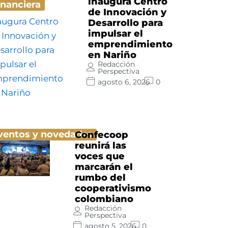
inaugura Centro
inanciera
de Innovación y
Desarrollo para
impulsar el
emprendimiento
en Nariño
Redacción
Perspectiva
agosto 6, 2026
0
ventos y novedades
Confecoop
reunirá las
voces que
marcarán el
rumbo del
cooperativismo
colombiano
Redacción
Perspectiva
agosto 5, 2026
0