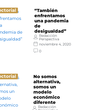
ectorial
“También
enfrentamos
una pandemia
de
desigualdad”
Redacción
Perspectiva
noviembre 4, 2020
0
ectorial
No somos
alternativa,
somos un
modelo
económico
diferente
Redacción