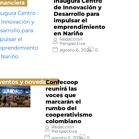
inaugura Centro
inanciera
de Innovación y
Desarrollo para
impulsar el
emprendimiento
en Nariño
Redacción
Perspectiva
agosto 6, 2026
0
ventos y novedades
Confecoop
reunirá las
voces que
marcarán el
rumbo del
cooperativismo
colombiano
Redacción
Perspectiva
agosto 5, 2026
0