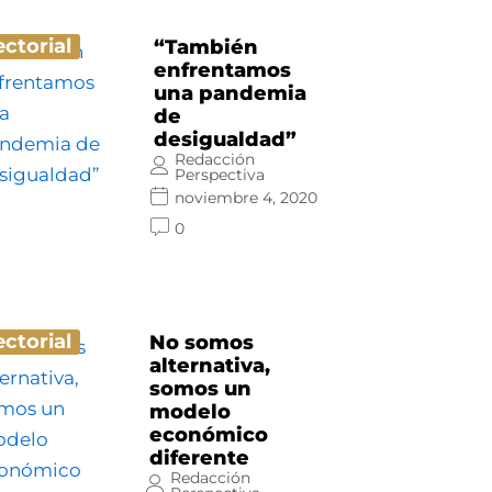
ectorial
“También
enfrentamos
una pandemia
de
desigualdad”
Redacción
Perspectiva
noviembre 4, 2020
0
ectorial
No somos
alternativa,
somos un
modelo
económico
diferente
Redacción