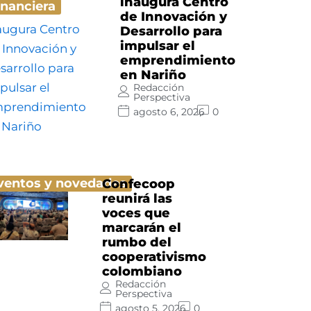
inaugura Centro
inanciera
de Innovación y
Desarrollo para
impulsar el
emprendimiento
en Nariño
Redacción
Perspectiva
agosto 6, 2026
0
ventos y novedades
Confecoop
reunirá las
voces que
marcarán el
rumbo del
cooperativismo
colombiano
Redacción
Perspectiva
agosto 5, 2026
0