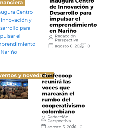
inaugura Centro
inanciera
de Innovación y
Desarrollo para
impulsar el
emprendimiento
en Nariño
Redacción
Perspectiva
agosto 6, 2026
0
ventos y novedades
Confecoop
reunirá las
voces que
marcarán el
rumbo del
cooperativismo
colombiano
Redacción
Perspectiva
agosto 5, 2026
0