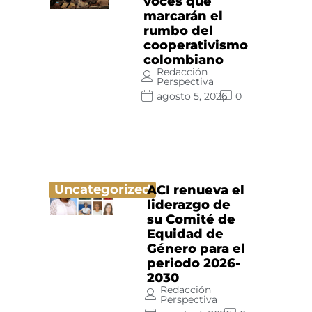
voces que
marcarán el
rumbo del
cooperativismo
colombiano
Redacción
Perspectiva
agosto 5, 2026
0
Uncategorized
ACI renueva el
liderazgo de
su Comité de
Equidad de
Género para el
periodo 2026-
2030
Redacción
Perspectiva