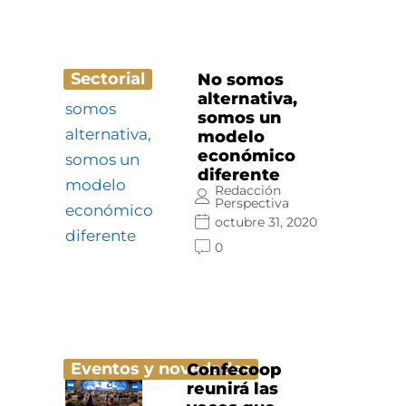
Sectorial
No somos
alternativa,
somos un
modelo
económico
diferente
Redacción
Perspectiva
octubre 31, 2020
0
Eventos y novedades
Confecoop
reunirá las